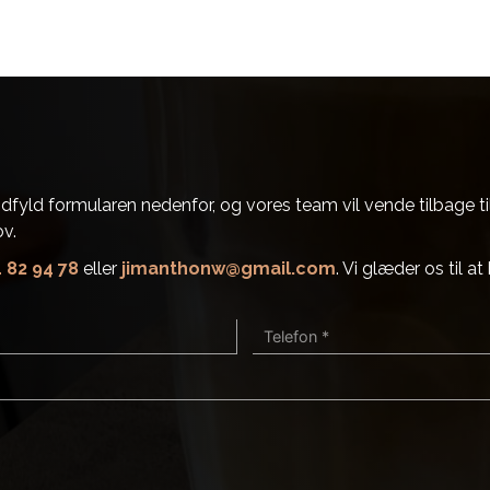
yld formularen nedenfor, og vores team vil vende tilbage til dig
ov.
1 82 94 78
eller
jimanthonw@gmail.com
. Vi glæder os til 