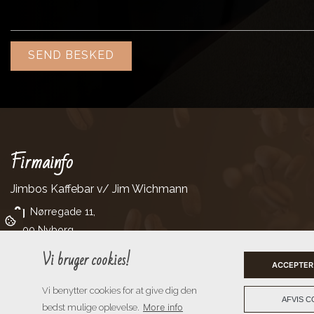
Firmainfo
Jimbos Kaffebar v/ Jim Wichmann
Nørregade 11,
5800 Nyborg
Vi bruger cookies!
ACCEPTER
Vi benytter cookies for at give dig den
AFVIS C
bedst mulige oplevelse.
More info