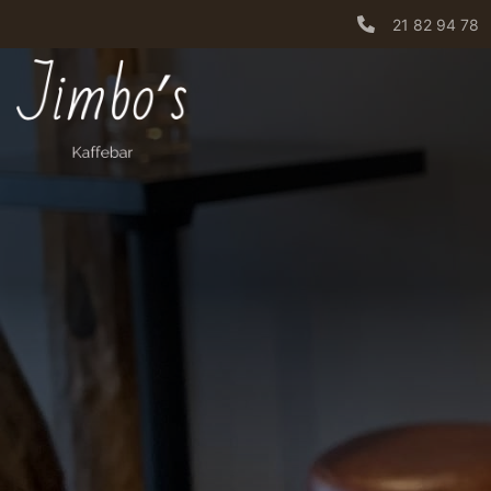
Gå
21 82 94 78
til
hovedindhold