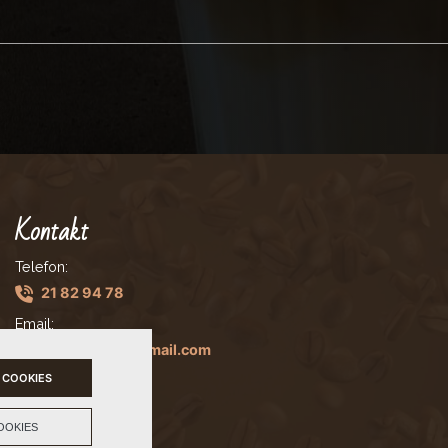
Kontakt
Telefon:
21 82 94 78
Email:
jimanthonw@gmail.com
 COOKIES
OOKIES