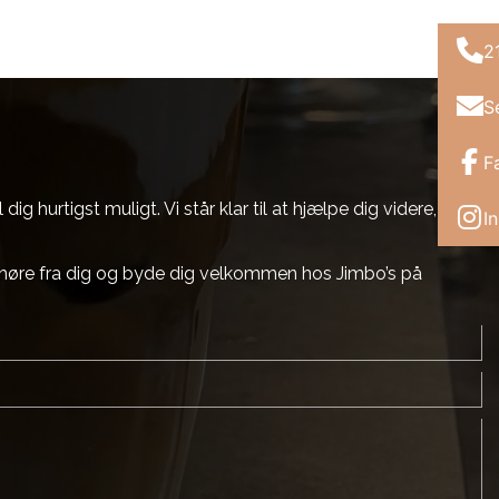
2
S
F
 hurtigst muligt. Vi står klar til at hjælpe dig videre,
I
at høre fra dig og byde dig velkommen hos Jimbo’s på