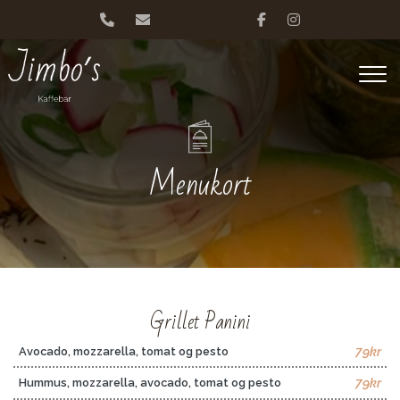
Gå
til
hovedindhold
Menukort
Grillet Panini
79kr
Avocado, mozzarella, tomat og pesto
79kr
Hummus, mozzarella, avocado, tomat og pesto